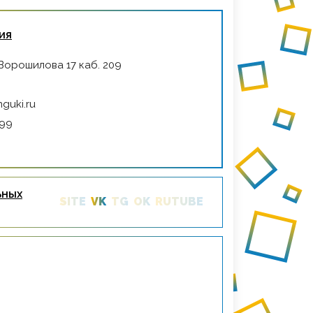
ия
 Ворошилова 17 каб. 209
guki.ru
-99
ьных
SITE
VK
TG
OK
RUTUBE