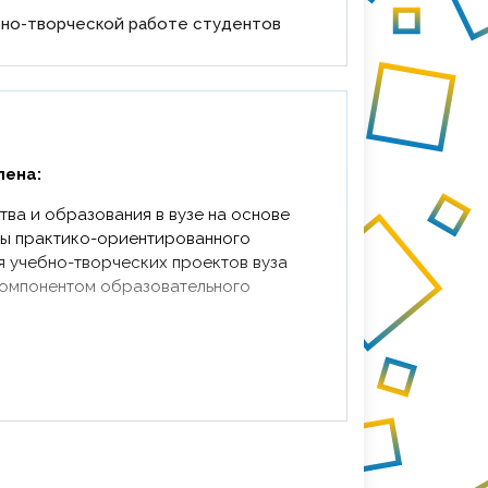
но-творческой работе студентов
лена:
тва и образования
в вузе на основе
мы практико-ориентированного
я учебно-творческих проектов вуза
компонентом образовательного
а в культурную жизнь региона и
е устойчивых связей с
ществом, государственными
и бизнес-структурами.