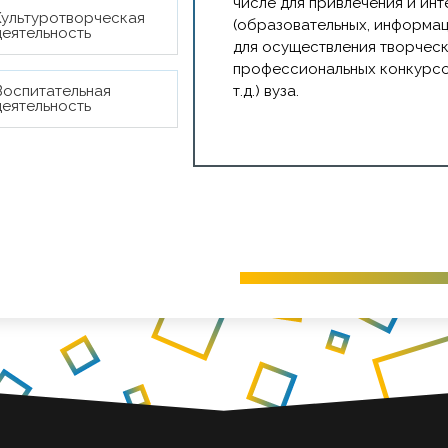
числе для привлечения и ин
Культуротворческая
проекты, укрепление св
(образовательных, информац
деятельность
институциями и потенци
для осуществления творческ
профессиональных конкурсов
5. Систематизация и м
Воспитательная
т.д.) вуза.
творческой и проектной 
деятельность
успешных учебно-творче