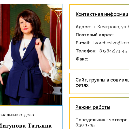
Контактная информац
Адрес:
г. Кемерово, ул.
Почтовый адрес:
E-mail:
tvorchestvo@kem
Телефон:
8 (3842)73-45
Факс:
Сайт, группы в социал
сетях:
Режим работы
ачальник отдела
Понедельник - четверг
игунова Татьяна
8:30-17:15