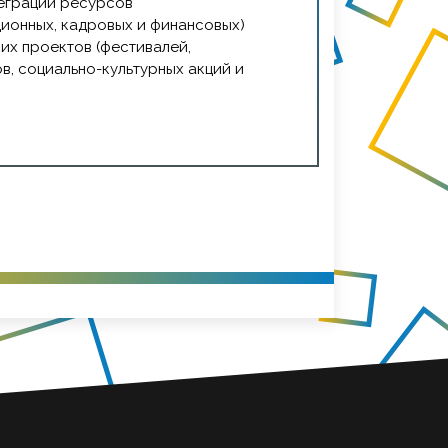
теграции ресурсов
язей с профессиональными
ионных, кадровых и финансовых)
альными работодателями.
их проектов (фестивалей,
, социально-культурных акций и
етодическое сопровождение учебно-
деятельности вуза, создание базы
ских кейсов.