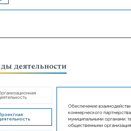
Отдел осуществляет с
1. Менеджмент учебно-
деятельности КемГИК, о
образовательного проце
деятельности для форми
практико-ориентированн
искусств.
2. Взаимодействие в р
ды деятельности
партнерства с государс
творческими союзами и 
бизнес-структурами для
проектов (фестивалей, 
социально-культурных акци
Организационная
деятельность
3. Организация и коорд
Обеспечение взаимодействи
реализации внутривузов
коммерческого партнерства
междисциплинарных) уче
Проектная
деятельность
муниципальными органами, 
концерты, выставки, фес
общественными организациям
4. Позиционирование в