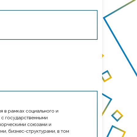
ледующие функции:
творческой и проектной
беспечивающий интеграцию
сса, творческой и проектной
рования конкурентоспособного,
ого специалиста в сфере культуры и
амках социального и коммерческого
твенными муниципальными органами,
общественными организациями,
 осуществления учебно-творческих
профессиональных конкурсов,
й и т.д.) вуза.
инация деятельности в создании и
я в рамках социального и
ских (межкафедральных и
 с государственными
бно-творческих проектов (спектакли,
творческими союзами и
тивали, культурные события).
и, бизнес-структурами, в том
уза через публичные творческие