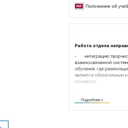
Положение об учеб
Работа отдела направ
-
интеграцию творчес
взаимосвязанной систе
обучения, где реализаци
является обязательным 
процесса;
-
интеграцию институт
страны через построени
Подробнее >
профессиональным сооб
учреждениями культуры 