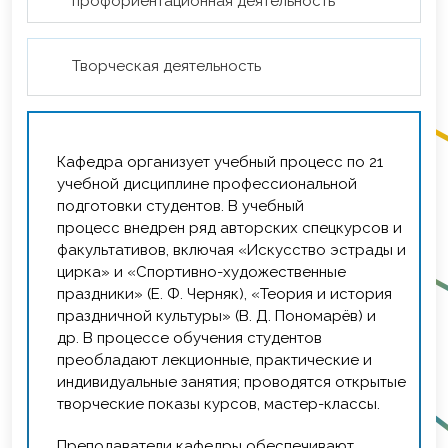
профориентационная деятельность
С 1982 года кафедру возглавлял кандидат
педагогических наук, доцент Е. В. Руденский.
Евгений Владимирович получил образование
Творческая деятельность
на кафедре театральной режиссуры КГИК,
затем в аспирантуре ЛГИК им. Н. К. Крупской,
успешно защитил кандидатскую (1981) и
докторскую (1991) диссертации. Ныне он
Кафедра организует учебный процесс по 21
доктор социологических наук, кандидат
учебной дисциплине профессиональной
педагогических наук, профессор социальной
подготовки студентов. В учебный
психологии и клинической социологии,
процесс внедрен ряд авторских спецкурсов и
действительный член академии педагогических
факультативов, включая «Искусство эстрады и
и социальных наук, действительный член
цирка» и «Спортивно-художественные
Международной академии социальной работы,
праздники» (Е. Ф. Черняк), «Теория и история
действительный член Международной
праздничной культуры» (В. Д. Пономарёв) и
Академии социального прогнозирования,
др. В процессе обучения студентов
действенный член международной академии
преобладают лекционные, практические и
образования Великобритании, член-
индивидуальные занятия; проводятся открытые
корреспондент Международной Академии
творческие показы курсов, мастер-классы.
наук высшей школы, профессор кафедры
социальной психологии и виктимологии НГПУ.
Преподаватели кафедры обеспечивают