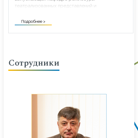
театрализованных представлений и
праздников.
Подробнее >
Становление кафедры, ее профессиональная
педагогическая деятельность во многом
определялись процессом развития этого
молодого жанра зрелищного искусства.
Кафедра несколько раз меняла свое название
Сотрудники
в связи с изменением квалификационных
требований к специалистам в области
праздничных форм культуры: режиссуры
массовых зрелищ (РМЗ,1973); режиссуры
клубных массовых представлений (РКМП, 1975);
организации массовых праздников (ОМП, 1982);
режиссуры и организации массовых
праздников (РОМП, 1989) и, наконец,
режиссуры театрализованных представлений и
праздников (РТПП, 1990).
Данная специальность являлась новой для