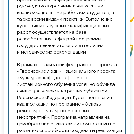
Автор более 900 научных и научно-
руководство курсовыми и выпускными
методических работ по психологии личности,
квалификационными работами студентов, а
психологии развития, социальной психологии,
также всеми видами практики. Выполнение
культурологии и социологии.
курсовых и выпускных квалификационных
работ осуществляется на базе
В это время на кафедре начинали свою
разработанных кафедрой программы
профессионально-педагогическую
государственной итоговой аттестации
деятельность: Н. П. Осипова, Т. Д. Богодухова,
и методических рекомендаций.
О. В. Анульева, С. С. Шалашов, Н. Н. Турченкова,
И. Н. Цитко, В. Д. Пономарев, Ю. В. Чивкин, И. В.
В рамках реализации федерального проекта
Солдатенко. Преподавателями велась активная
«Творческие люди» Национального проекта
научно-методическая работа: с позиции
«Культура» кафедра в формате
системно-деятельностного подхода к формам
дистанционного обучения успешно обучила
праздничной культуры разрабатывались новая
свыше 900 человек из разных субъектов
концепция, понятийный аппарат
Российской Федерации. Курсы повышения
профессиональной деятельности, учебные
квалификации по программе «Основы
курсы и программы подготовки специалистов.
режиссуры культурно-массовых
Для совершенствования педагогического
мероприятий». Программа направлена на
мастерства молодых специалистов на кафедре
приобретение слушателями компетенции по
был организован методический семинар,
развитию способности создания и реализации
активно использовались различные формы