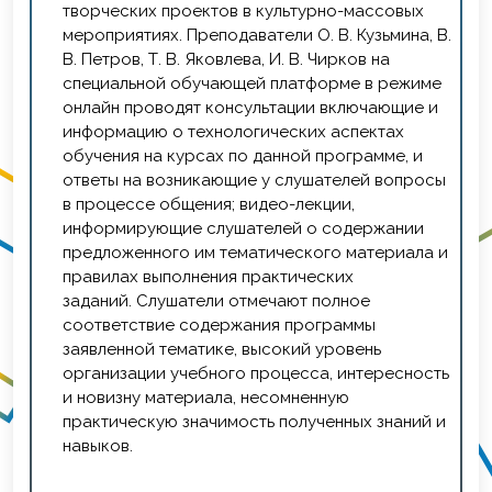
творческих проектов в культурно-массовых
повышения квалификации и стажировки в
мероприятиях. Преподаватели О. В. Кузьмина, В.
центральных ВУЗах России. Педагоги кафедры
В. Петров, Т. В. Яковлева, И. В. Чирков на
выступали как практикующие режиссеры
специальной обучающей платформе в режиме
городских и областных мероприятий.
онлайн проводят консультации включающие и
информацию о технологических аспектах
Накопленный научно-методический опыт
обучения на курсах по данной программе, и
послужил основой разработки и внедрения в
ответы на возникающие у слушателей вопросы
учебный процесс кафедры целого ряда новых
в процессе общения; видео-лекции,
учебных дисциплин: «Социально-
информирующие слушателей о содержании
педагогическая методика праздничного
предложенного им тематического материала и
общения», «Методика игрового общения в
правилах выполнения практических
празднике», «Традиционные фольклорно-
заданий. Слушатели отмечают полное
игровые формы праздничного общения» и др.
соответствие содержания программы
Многие творческие проекты в это время стали
заявленной тематике, высокий уровень
этапами становления педагогического
организации учебного процесса, интересность
коллектива, формирования творческого и
и новизну материала, несомненную
профессионального авторитета кафедры в
практическую значимость полученных знаний и
регионе и стране: 1975-1976 годы – гастроли
навыков.
студентов кафедры по БАМу (художественный
руководитель – старший преподаватель Л. Д.