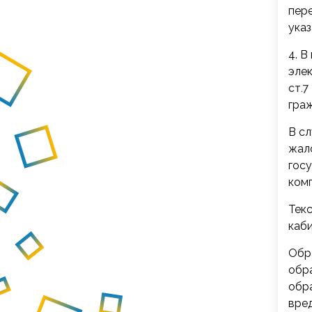
пере
ука
4. В
эле
ст.
гра
В сл
жало
гос
комп
Тек
каби
Обр
обра
обр
вре