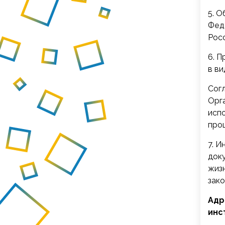
5. 
Фед
Рос
6. 
в в
Сог
Орг
исп
про
7. 
док
жиз
зак
Адр
инс