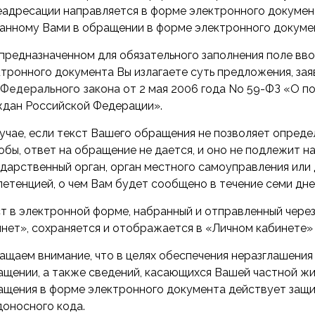
адресации направляется в форме электронного документа
занному Вами в обращении в форме электронного докуме
 предназначенном для обязательного заполнения поле вв
ктронного документа Вы излагаете суть предложения, за
7 Федерального закона
от 2 мая 2006 года No 59-ФЗ «О 
ждан Российской Федерации».
учае, если текст Вашего обращения не позволяет опреде
бы, ответ на обращение не дается, и оно не подлежит 
ударственный орган, орган местного самоуправления или
етенцией, о чем Вам будет сообщено в течение семи дне
ст в электронной форме, набранный и отправленный чер
нет», сохраняется и отображается в «Личном кабинете»
ащаем внимание, что в целях обеспечения неразглашени
щении, а также сведений, касающихся Вашей частной жиз
ащения в форме электронного документа действует защи
доносного кода.