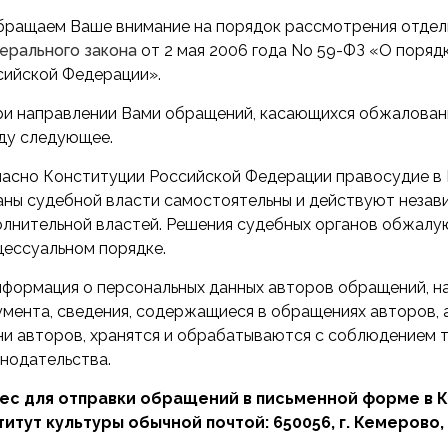
Обращаем Ваше внимание на порядок рассмотрения отде
ерального закона
от 2 мая 2006 года No 59-ФЗ «О поря
сийской Федерации».
При направлении Вами обращений, касающихся обжалован
иду следующее.
ласно Конституции Российской Федерации правосудие в 
аны судебной власти самостоятельны и действуют незав
олнительной властей. Решения судебных органов обжалу
цессуальном порядке.
Информация о персональных данных авторов обращений, н
умента, сведения, содержащиеся в обращениях авторов, 
ни авторов, хранятся и обрабатываются с соблюдением 
онодательства.
ес для отправки обращений в письменной форме в 
титут культуры обычной почтой: 650056, г. Кемерово, 