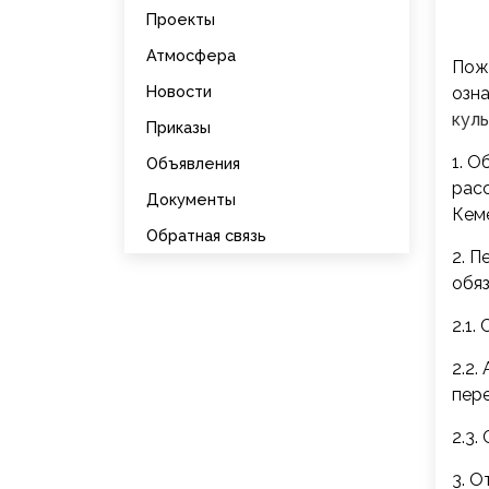
Проекты
Атмосфера
Пож
Новости
озн
кул
Приказы
1. О
Объявления
рас
Документы
Кем
Обратная связь
2. П
обяз
2.1.
2.2.
пер
2.3.
3. 