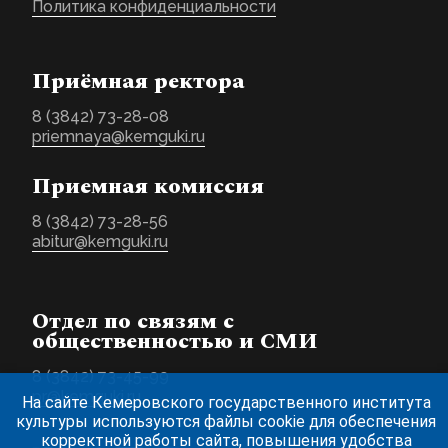
Политика конфиденциальности
Приёмная ректора
8 (3842) 73-28-08
priemnaya@kemguki.ru
Приемная комиссия
8 (3842) 73-28-56
abitur@kemguki.ru
Отдел по связям с
общественностью и СМИ
8 (3842) 73-45-99
pr@kemguki.ru
На сайте Кемеровского государственного института
культуры используются файлы cookie для обеспечения
корректной работы сайта, повышения удобства