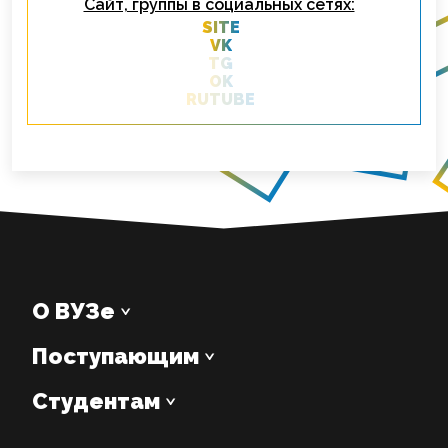
Сайт, группы в социальных сетях:
SITE
VK
TG
OK
RUTUBE
О ВУЗе
Поступающим
Студентам