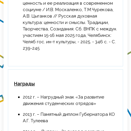
ценность и ее реализация в современном
высшем и профессиональном
социуме / И.В. Москаленко, Т.М.Чурекова,
образовании и науке», ФГБОУ ВО
А.В. Цыганков // Русская духовная
«Казанский национальный
культура: ценности и смыслы. Традиции,
исследовательский технологический
Творчества, Созидания: Сб. ВНПК с междун.
университет», г. Казань, 36 ч.
участием 15-16 мая 2025 года, Челябинск:
Челяб гос. ин-т культуры, - 2025. - 346 с. - С.
239-245
Награды
2012 г. – Нагрудный знак «За развитие
движения студенческих отрядов»
2013 г. – Памятный диплом Губернатора КО
А.Г. Тулеева