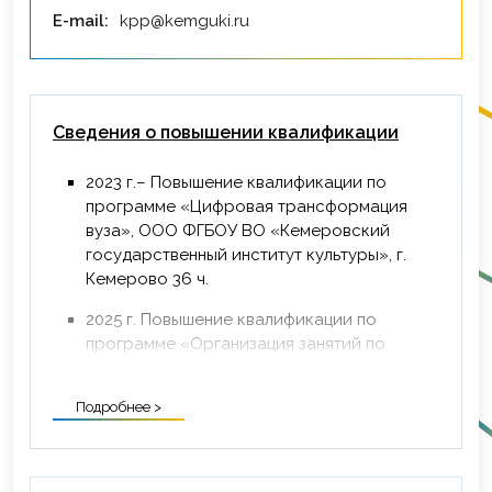
E-mail:
kpp@kemguki.ru
Сведения о повышении квалификации
2023 г.– Повышение квалификации по
программе «Цифровая трансформация
вуза», ООО ФГБОУ ВО «Кемеровский
государственный институт культуры», г.
Кемерово 36 ч.
2025 г. Повышение квалификации по
программе «Организация занятий по
адаптивной физической культуре для
обучающихся с ограниченными
Подробнее >
возможностями здоровья и инвалидов»,
ГБУ ДПО «Кузбасский региональный
институт развития профессионального
образования» имени Аман-Гельды