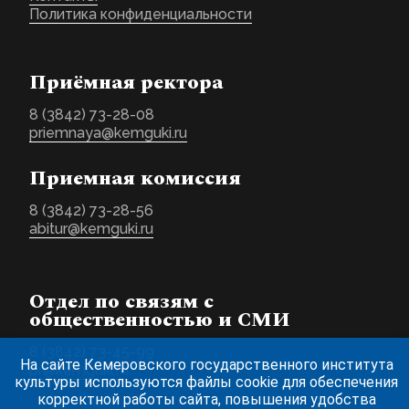
Политика конфиденциальности
Приёмная ректора
8 (3842) 73-28-08
priemnaya@kemguki.ru
Приемная комиссия
8 (3842) 73-28-56
abitur@kemguki.ru
Отдел по связям с
общественностью и СМИ
8 (3842) 73-45-99
На сайте Кемеровского государственного института
pr@kemguki.ru
культуры используются файлы cookie для обеспечения
корректной работы сайта, повышения удобства