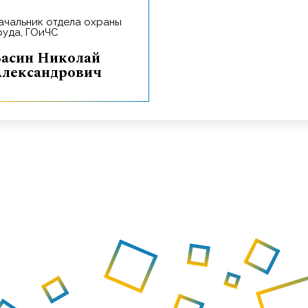
руда, ГОиЧС
ай
лександрович