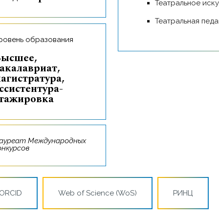
Театральное иск
Театральная пед
Уровень образования
,
акалавриат,
агистратура,
ссистентура-
тажировка
онкурсов
ORCID
Web of Science (WoS)
РИНЦ