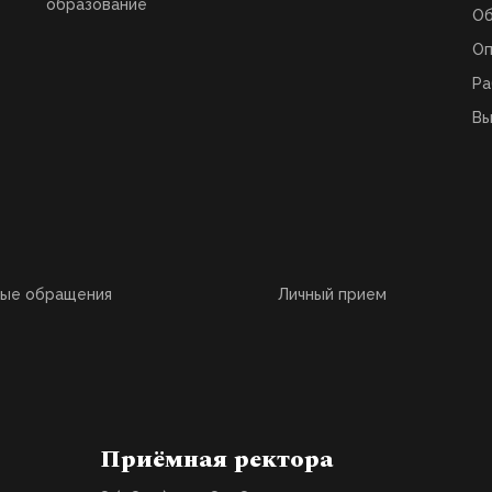
образование
О
Оп
Ра
Вы
ные обращения
Личный прием
Приёмная ректора