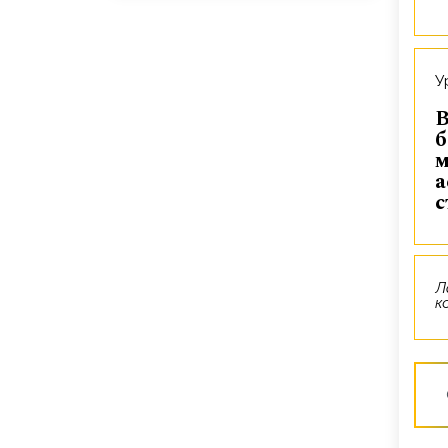
Высшее
б
м
а
с
Лауреат Международных
к