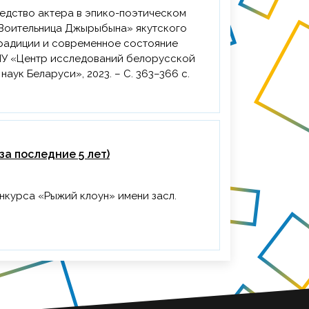
 «Воительница Джырыбына» якутского
«Традиции и современное состояние
; ГНУ «Центр исследований белорусской
аук Беларуси», 2023. – С. 363–366 с.
а последние 5 лет)