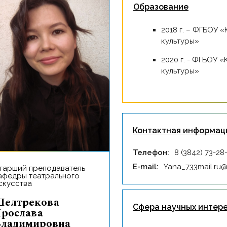
Образование
2018 г. – ФГБОУ «Кемеровский государственный институт
культуры»
2020 г. - ФГБОУ «Кемеровский государственный институт
культуры»
Контактная информац
Телефон:
8 (3842) 73-28
E-mail:
Yana_733mail.ru@
афедры театрального
скусства
екова
Сфера научных интер
рослава
ладимировна