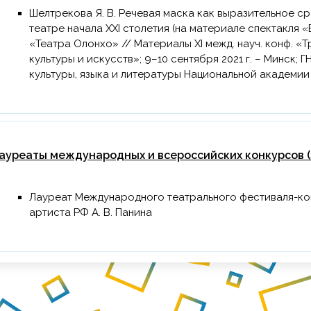
Шелтрекова Я. В. Речевая маска как выразительное средство актера в эпико-поэтическом
театре начала XXI столетия (на материале спектакля
«Театра Олонхо» // Материалы XI межд. науч. конф. 
культуры и искусств»; 9–10 сентября 2021 г. – Минск
культуры, языка и литературы Национальной академии н
ауреаты международных и всероссийских конкурсов (з
Лауреат Международного театрального фестиваля-конкурса «Рыжий клоун» имени засл.
артиста РФ А. В. Панина