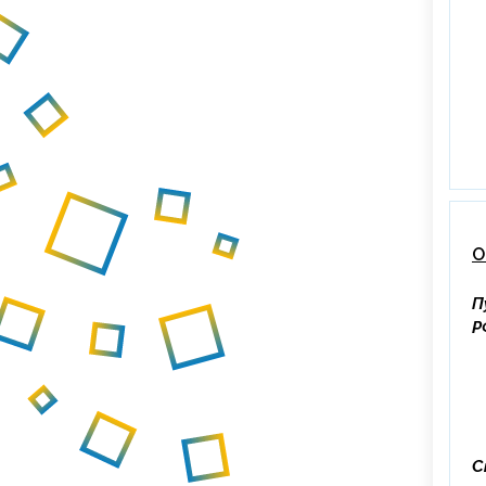
О
П
Р
С