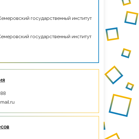
ия
-88
mail.ru
есов