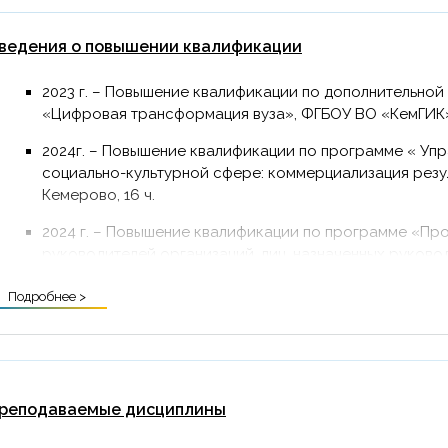
ведения о повышении квалификации
2023 г. – Повышение квалификации по дополнительно
«Цифровая трансформация вуза», ФГБОУ ВО «КемГИК»,
2024г. – Повышение квалификации по программе « Уп
социально-культурной сфере: коммерциализация резул
Кемерово, 16 ч.
2024 г. – Повышение квалификации по программе «Пр
руководителей организаций, лиц, назначенных руков
за обеспечение пожарной безопасности, в том числе
Подробнее >
подразделениях организации», ЧОУ ДПО УДЦ «ДИНКОМ»,
реподаваемые дисциплины