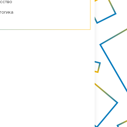
усство
агогика