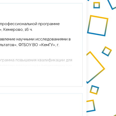
й профессиональной программе
 Кемерово, 16 ч.
равление научными исследованиями в
ьтатов», ФГБОУ ВО «КемГУ», г.
ограмма повышения квалификации для
одителем организации ответственными
 в обособленных структурных
 г. Кемерово, 41 ч.