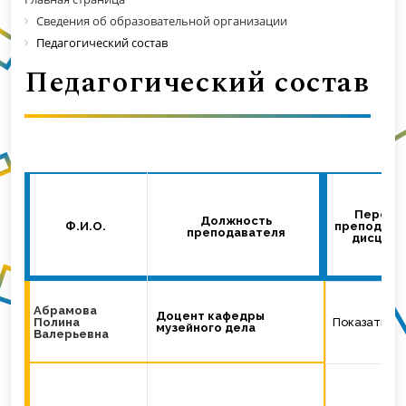
Сведения об образовательной организации
Педагогический состав
Педагогический состав
Перече
Должность
Ф.И.О.
преподава
преподавателя
дисципл
Абрамова
Доцент кафедры
Полина
Показать
музейного дела
Валерьевна