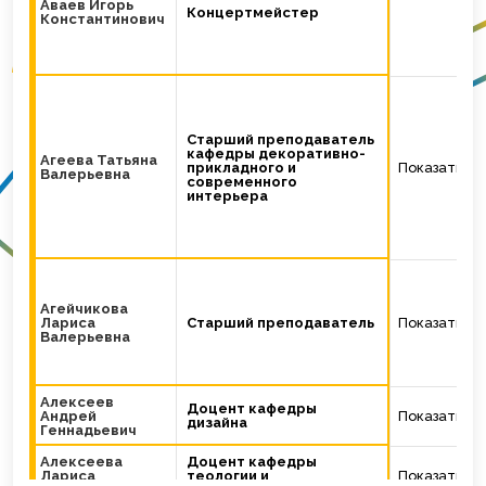
Аваев Игорь
Концертмейстер
Константинович
Старший преподаватель
кафедры декоративно-
Агеева Татьяна
прикладного и
Показать
Валерьевна
современного
интерьера
Агейчикова
Лариса
Старший преподаватель
Показать
Валерьевна
Алексеев
Доцент кафедры
Андрей
Показать
дизайна
Геннадьевич
Алексеева
Доцент кафедры
Лариса
теологии и
Показать