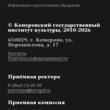
Прокопьевский
Аристарх, глава
Информация о рассмотрении обращений
Кузбасской митрополии.
Религиозная
Аристарх,
организация
митрополит
«Кемеровская Епархия
Кемеровский и
Русской Православной
Показать
Прокопьевский
Церкви (Московский
© Кемеровский государственный
(Смирнов Вадим
Патриархат)»
Анатольевич)
институт культуры, 2010-2026
(представитель
работодателя, внешний
совместитель)
650029, г. Кемерово, ул.
заведующий кафедрой
теологии и
Ворошилова, д. 17
религиоведения
Доцент кафедры
Контакты
Архангельская
управления и экономики
Елена
Показать
Политика конфиденциальности
социально-культурной
Владиславовна
сферы
Заведующий кафедрой
культурологии,
Приёмная ректора
философии и
Астахов Олег
искусствоведения,
Показать
Юрьевич
профессор кафедры
культурологии,
8 (3842) 73-28-08
философии и
priemnaya@kemguki.ru
искусствоведения
Приемная комиссия
Доцент кафедры
Афанасьева
музыкально-
Анжела
Показать
инструментального