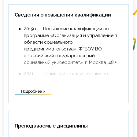
Сведения о повышении квалификации
2019 г. – Повышение квалификации по
программе «Организация и управление в
области социального
предпринимательства», ФГБОУ ВО
«Российский государственный
социальный университет», г. Москва, 48 ч.
2021 г. – Повышение квалификации по
программе «Тренды цифрового
образования», ООО «Юрайт-Академия
Подробнее >
по дополнительной профессиональной
программе», г. Москва, 72 ч.
2021 г. – Повышение квалификации по
программе «Социально-культурные
технологии в работе с населением в
Преподаваемые дисциплины
условиях инновационного развития