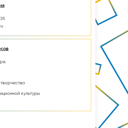
ия
-35
ru
есов
ура
 творчество
диционной культуры