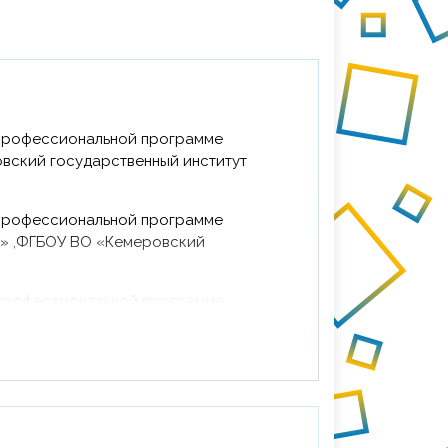
 профессиональной программе
вский государственный институт
 профессиональной программе
и» ,ФГБОУ ВО «Кемеровский
й профессиональной программе
ых традиций народов России» (в
ионального проекта «Культура»),
уры», 72ч.