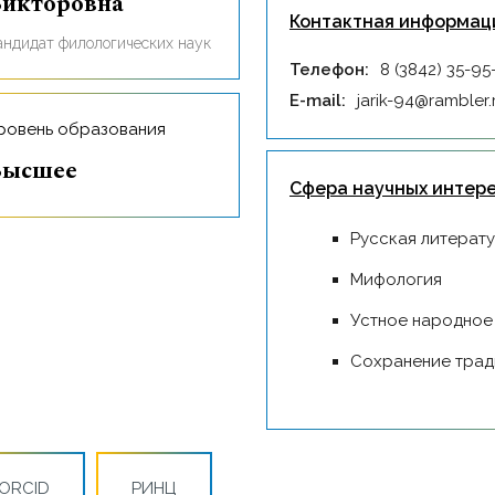
икторовна
Контактная информац
кандидат филологических наук
Телефон:
8 (3842) 35-95
E-mail:
jarik-94@rambler.
Уровень образования
Высшее
Сфера научных интер
Русская литерат
Мифология
Устное народное
Сохранение тра
ORCID
РИНЦ