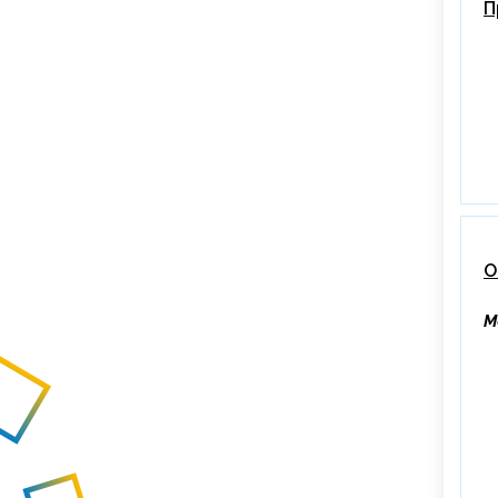
П
О
М