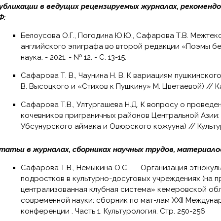
убликации в ведущих рецензируемых журналах, рекоменд
Ф:
Белоусова О.Г., Погодина Ю.Ю., Сафарова Т.В. Межтекстовый диалог итальянского и
английского эпиграфа во второй редакции «Поэмы без
наука. - 2021. - № 12. - С. 13-15.
Сафарова Т. В., Чаунина Н. В. К вариациям пушкинского «Памятника» (на примере «Памятника»
В. Высоцкого и «Стихов к Пушкину» М. Цветаевой) // Каз
Сафарова Т.В., Ултургашева Н.Д. К вопросу о проведении традиционных праздников
кочевников приграничных районов Центральной Азии:
Убсунурского аймака и Овюрского кожууна) // Культура 
татьи в журналах, сборниках научных трудов, материало
Сафарова Т.В., Немыкина О.С. Организация этнокультурной деятельности детей и
подростков в культурно-досуговых учреждениях (на 
централизованная клубная система» кемеровской обл
современной науки: сборник по мат-лам XXII Междун
конференции . Часть 1. Культурология. Стр. 250-256