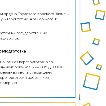
ниверситет им. А.М. Горького, г.
Владивосток
реподготовка
джмент организации», ГОУ ДПО (ПК) С
иональный институт повышения
переподготовки работников
 Кемерово