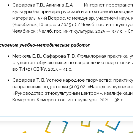
Сафарова Т.В., Акилина Д.А., Интернет-пространство как фактор трансформации речевой
культуры (на примере русской и автохтонной молодёжи
материалы 57-й Всерос. (с междунар. участием) науч.
(Челябинск, 10 апреля 2025 г.) / Челяб. гос. ин-т культуры
Челябинск : Челяб. гос. ин-т культуры, 2025 — 377 с. - С
сновные учебно-методические работы:
Меркель Е. В., Сафарова Т. В. Фольклорная практика: учебно-методическое пособие для
студентов, обучающихся по направлению подготовки 45
во ТИ (ф) СВФУ, 2017. – 41 с.
Сафарова Т. В. Устное народное творчество: практикум по дисциплине для обучающихся по
направлению подготовки 51.03.02. «Народная художес
«Руководство этнокультурным центром», квалификация
Кемерово: Кемеров. гос. ин-т культуры, 2021. – 38 с.