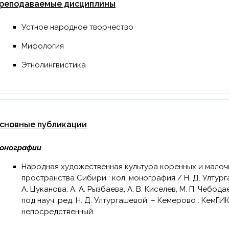
реподаваемые дисциплины
Устное народное творчество
Мифология
Этнолингвистика
сновные публикации
онографии
Народная художественная культура коренных и малочисленных этносов евразийского
пространства Сибири : кол. монография / Н. Д. Ултурга
А. Цуканова, А. А. Рызбаева, А. В. Киселев, М. П. Чебода
под науч. ред. Н. Д. Ултургашевой. – Кемерово : КемГИК, 
непосредственный.