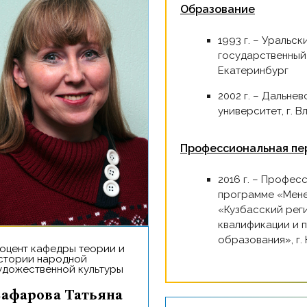
Образование
1993 г. – Уральский ордена Трудового Красного Знамени
государственный у
Екатеринбург
2002 г. – Дальневосточный государственный
университет, г. 
Профессиональная пе
2016 г. – Профессиональная переподготовка по
программе «Мене
«Кузбасский рег
квалификации и 
образования», г.
стории народной
удожественной культуры
яна