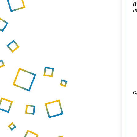
П
Р
С