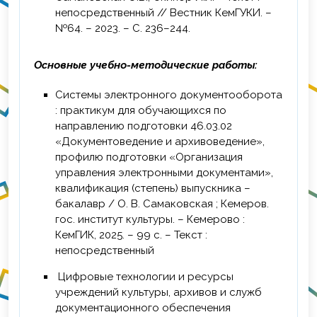
вовлечения слушателей», ФГАОУ ВО
непосредственный // Вестник КемГУКИ. –
«Томский государственный университет
№64. – 2023. – С. 236–244.
систем управления и
радиоэлектроники», г. Томск, 16 ч.
Основные учебно-методические работы:
Системы электронного документооборота
: практикум для обучающихся по
направлению подготовки 46.03.02
«Документоведение и архивоведение»,
профилю подготовки «Организация
управления электронными документами»,
квалификация (степень) выпускника –
бакалавр / О. В. Самаковская ; Кемеров.
гос. институт культуры. – Кемерово :
КемГИК, 2025. – 99 с. – Текст :
непосредственный
Цифровые технологии и ресурсы
учреждений культуры, архивов и служб
документационного обеспечения