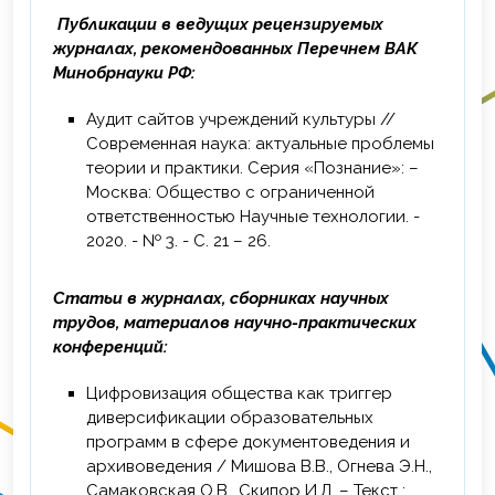
ВО «Томский государственный
Публикации в ведущих рецензируемых
университет систем управления и
журналах, рекомендованных Перечнем ВАК
радиоэлектроники», г. Томск, 24 ч.
Минобрнауки РФ:
2025 г. – Повышение квалификации по
Аудит сайтов учреждений культуры //
программе «Использование текстовых
Современная наука: актуальные проблемы
нейросетей для создания и адаптации
теории и практики. Серия «Познание»: –
учебных материалов», ФГАОУ ВО
Москва: Общество с ограниченной
«Томский государственный университет
ответственностью Научные технологии. -
систем управления и
2020. - №
3
. - С. 21 – 26.
радиоэлектроники», г. Томск, 16 ч.
2025 г. – Повышение квалификации по
Статьи в журналах, сборниках научных
программе «Графические нейросети как
трудов, материалов научно-практических
инструмент визуализации», ФГАОУ ВО
конференций:
«Томский государственный университет
систем управления и
Цифровизация общества как триггер
радиоэлектроники», г. Томск, 16 ч.
диверсификации образовательных
программ в сфере документоведения и
2025 г. – Повышение квалификации по
архивоведения / Мишова В.В., Огнева Э.Н.,
программе «Нейросети для мотивации и
Самаковская О.В., Скипор И.Л. – Текст :