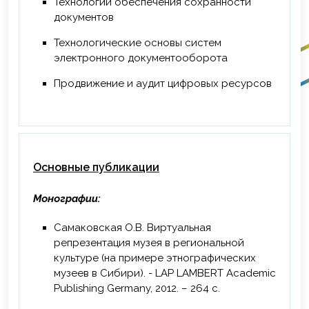
Технологии обеспечения сохранности
практической психологии, педагогики и
документов
социальной работы&quot; , г.
Новосибирск, 18 ч.
Технологические основы систем
электронного документооборота
2024 г. – Повышение квалификации по
программе «Цифровая трансформация и
Продвижение и аудит цифровых ресурсов
коммуникация в государственных
учреждениях», ФГБОУ ВО
&quot;Пермский государственный
институт культуры&quot; , г. Пермь, 36 ч.
Основные публикации
2024 г. – Повышение квалификации по
программе «Методология построения и
автоматизация документооборота.
Монографии:
Инструменты для ИТ- и бизнес-
Самаковская О.В. Виртуальная
аналитиков», ООО &quot;ДокМенеджмент
репрезентация музея в региональной
Консалт&quot; , г. Москва, 36 ч.
культуре (на примере этнографических
2025 г. – Повышение квалификации по
музеев в Сибири). - LAP LAMBERT Academic
программе «Разработка программы ДПО
Publishing Germany, 2012. – 264 с.
с помощью нейроинструментов», ФГАОУ