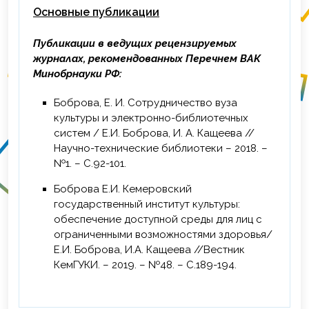
программе «Система организации
Основные публикации
воспитательной деятельности в вузе»»
ФГБОУ ВО «КемГИК», г. Кемерово, 16
Публикации в ведущих рецензируемых
часов.
журналах, рекомендованных Перечнем ВАК
Минобрнауки РФ:
Боброва, Е. И. Сотрудничество вуза
культуры и электронно-библиотечных
систем / Е.И. Боброва, И. А. Кащеева //
Научно-технические библиотеки – 2018. –
№1. – С.92-101.
Боброва Е.И. Кемеровский
государственный институт культуры:
обеспечение доступной среды для лиц с
ограниченными возможностями здоровья/
Е.И. Боброва, И.А. Кащеева //Вестник
КемГУКИ. – 2019. – №48. – С.189-194.