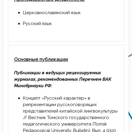
2022 г. – Повышение квалификации по
программе «Цифровая трансформация
Церковнославянский язык
вуза», ФГБОУ ВО «Кемеровский
Русский язык
государственный институт культуры»,
Кемерово, 16 ч. удостоверение
2023 г. – Повышение квалификации по
программе «Система организации
воспитательной деятельности в вузе»,
Основные публикации
ФГБОУ ВО «Кемеровский
государственный институт культуры»,
Публикации в ведущих рецензируемых
Кемерово, 16 ч. Удостоверение
журналах, рекомендованных Перечнем ВАК
2023 г. – Повышение квалификации по
Минобрнауки РФ:
программе «Цифровые сервисы в
Концепт «Русский характер» в
образовательной деятельности», ФГБОУ
репрезентации русскоговорящих
ВО «КемГИК», г. Кемерово, 36 ч.
представителей китайской лингвокультуры
2023 г. – Повышение квалификации по
// Вестник Томского государственного
программе «Актуальные вопросы теории
педагогического университета (Tomsk
и методики преподавания русского
Pedagogical University. Bulletin). Вып. 4 (210),