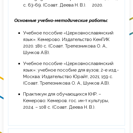
языка и литературы», Государственное
с. 63-69. (Соавт. Деева Н. В.). 2020.
бюджетное учреждение дополнительного
профессионального образования
Основные учебно-методические работы:
«Кузбасский региональные институт
развития профессионального
Учебное пособие «Церковнославянский
образования», Кемерово, 72 ч.
язык». Кемерово. Издательство КемГИК
удостоверение
2020. 180 с. (Соавт. Трепезникова О. А.,
Шунков А.В).
2024 г. - Повышение квалификации по
дополнительной профессиональной
Учебное пособие «Церковнославянский
программе «Основы
язык»: учебное пособие для вузов; 2-е изд.-
кибербезопасности» (Кемерово,
Москва: Издательство Юрайт, 2021; 159 с.
Государственное бюджетное
(Соавт. Трепезникова О. А., Шунков А.В).
учреждение «Кузбасская школа
управления», 18 часов).
Практикум для обучающихся КНР. –
Кемерово: Кемеров. гос. ин-т культуры,
2025 г. – Повышение квалификации по
2024. – 108 с. (Соавт. Деева Н. В.).
программе «Цифровая экосистема вуза»,
ФГБОУ ВО «КемГИК», г. Кемерово, 16 ч.