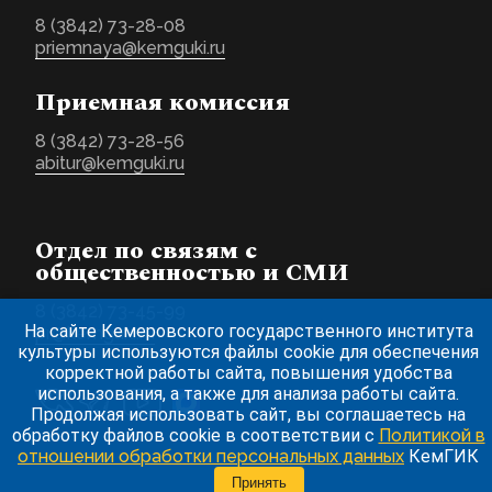
8 (3842) 73-28-08
priemnaya@kemguki.ru
Приемная комиссия
8 (3842) 73-28-56
abitur@kemguki.ru
Отдел по связям с
общественностью и СМИ
8 (3842) 73-45-99
На сайте Кемеровского государственного института
pr@kemguki.ru
культуры используются файлы cookie для обеспечения
корректной работы сайта, повышения удобства
использования, а также для анализа работы сайта.
Продолжая использовать сайт, вы соглашаетесь на
обработку файлов cookie в соответствии с
Политикой в
отношении обработки персональных данных
КемГИК
Принять