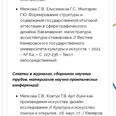
исследованиями в социально-культурной
Мелкова С.В., Елисеенков Г.С., Мхитарян
сфере: коммерциализация результатов»,
Г.Ю. Формирование структуры и
ФГБОУ ВО «Кемеровский
содержания государственной итоговой
государственный университет», г.
аттестации в сфере графического
Кемерово, 16 ч.
дизайна: бакалавриат, магистратура,
2025 г. – Повышение квалификации по
ассистентура-стажировка // Вестник
дополнительной профессиональной
Кемеровского государственного
программе «Нейросети для мотивации и
университета культуры и искусств. – 2023.
вовлечения слушателей», ФГАОУ ВО
– № 64. – С. 227-236 – Текст :
«Томский государственный университет
непосредственный.
систем управления и
радиоэлектроники», г. Томск, 16 ч.
Статьи в журналах, сборниках научных
трудов, материалов научно-практических
2025 г. – Повышение квалификации по
конференций:
дополнительной профессиональной
программе «Разработка программы ДПО
Мелкова С.В., Ковтун Т.В. Арт-буки как
с помощью нейроинструментов», ФГАОУ
произведения искусства: дизайн-
ВО «Томский государственный
исследование // Культура и искусство:
университет систем управления и
поиски и открытия : сб. науч. ст. / Кемеров.
радиоэлектроники», г. Томск, 24 ч.