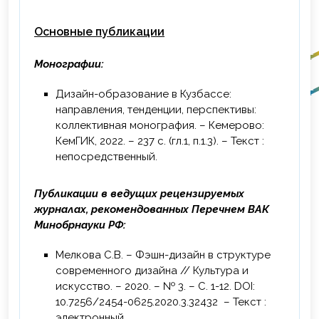
2023 г. – Повышение квалификации по
дополнительной профессиональной
Основные публикации
программе «Цифровые сервисы в
образовательной деятельности», ФГБОУ
Монографии:
ВО «Кемеровский государственный
институт культуры», г. Кемерово, 36 ч.
Дизайн-образование в Кузбассе:
направления, тенденции, перспективы:
2024 г. – Повышение квалификации по
коллективная монография. – Кемерово:
дополнительной профессиональной
КемГИК, 2022. – 237 с. (гл.1, п.1.3). – Текст :
программе «Применение электронного
непосредственный.
обучения и дистанционных
образовательных технологий в
Публикации в ведущих рецензируемых
электронной информационно-
журналах, рекомендованных Перечнем ВАК
образовательной среде вуза», АНО ДПО
Минобрнауки РФ:
«Сибирский институт практической
психологии и педагогики и социальной
Мелкова С.В. – Фэшн-дизайн в структуре
работы», г. Новосибирск, 36 ч.
современного дизайна // Культура и
2024 г. – Повышение квалификации по
искусство. – 2020. – № 3. – С. 1-12. DOI:
дополнительной профессиональной
10.7256/2454-0625.2020.3.32432 – Текст :
программе «Управление научными
электронный.