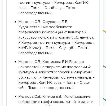
гос. ин-т культуры. – Кемерово : КемГИК,
2025 г. – Повышение квалификации по
2022. – Том 1. – С. 218-223. – Текст :
дополнительной профессиональной
непосредственный.
программе «Использование текстовых
Мелкова С.В., Ошуркова Д.В.
нейросетей для создания и адаптации
Художественные особенности
учебных материалов», ФГАОУ ВО
графических композиций // Культура и
«Томский государственный университет
искусство: поиски и открытия : сб. науч. ст.
систем управления и
/ Кемеров. гос. ин-т культуры. – Кемерово :
радиоэлектроники», г. Томск, 16 ч.
КемГИК, 2023. – Том 1. – С. 31- 38. – Текст :
2025 г. – Повышение квалификации по
непосредственный.
дополнительной профессиональной
Мелкова С.В., Костикова Е.И. Влияние
программе «Графические нейросети как
нейросетей на творческие профессии //
инструмент визуализации», ФГАОУ ВО
Культура и искусство: поиски и открытия :
«Томский государственный университет
сб. науч. ст. / Кемеров. гос. ин-т культуры. –
систем управления и
Кемерово : КемГИК, 2024. – Том 1. – С. 110-
радиоэлектроники», г. Томск, 16 ч.
116. – Текст : непосредственный.
2025 г. – Повышение квалификации по
Мелкова С.В., Клинов Е.В. Использование
дополнительной профессиональной
нейросети в графическом дизайне: задачи
программе «Инклюзивное образование