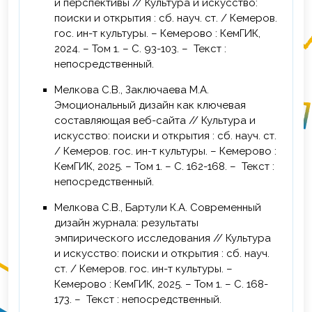
и перспективы // Культура и искусство:
лиц с инвалидностью и ОВЗ, обучающихся
поиски и открытия : сб. науч. ст. / Кемеров.
в ВУЗе», АНО ДПО «Камский Институт
гос. ин-т культуры. – Кемерово : КемГИК,
Экологии и Охраны Труда», г. Ижевск, 24
2024. – Том 1. – С. 93-103. – Текст :
ч.
непосредственный.
2025 г. – Повышение квалификации по
Мелкова С.В., Заключаева М.А.
дополнительной профессиональной
Эмоциональный дизайн как ключевая
программе «Общая педагогика», ФГАОУ
составляющая веб-сайта // Культура и
ВО «Балтийский федеральный
искусство: поиски и открытия : сб. науч. ст.
университет имени Иммануила Канта», г.
/ Кемеров. гос. ин-т культуры. – Кемерово :
Калининград, 72 ч.
КемГИК, 2025. – Том 1. – С. 162-168. – Текст :
непосредственный.
Мелкова С.В., Бартули К.А. Современный
дизайн журнала: результаты
эмпирического исследования // Культура
и искусство: поиски и открытия : сб. науч.
ст. / Кемеров. гос. ин-т культуры. –
Кемерово : КемГИК, 2025. – Том 1. – С. 168-
173. – Текст : непосредственный.