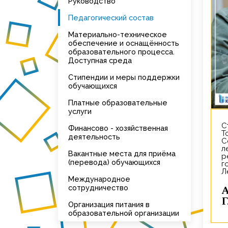
Руководство
Педагогический состав
Материально-техническое
обеспечение и оснащённость
образовательного процесса.
Доступная среда
Стипендии и меры поддержки
обучающихся
Платные образовательные
услуги
Ставил спектакли в театрах
Финансово - хозяйственная
Т
деятельность
С
л
Вакантные места для приёма
р
(перевода) обучающихся
г
Л
Международное
Анатолий Петр
сотрудничество
Г
Организация питания в
образовательной организации