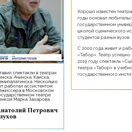
Хорошо известен театрал
годы основал любительс
государственном универ
школой сценического ис
студентов разных вузов.
С 2000 года живет и рабо
«Табор». Театр успешно 
2019 году спектакль «С
театра «Табор» в учебн
государственного инстит
омска, Ачинска, Канска,
емипалатинска. Несколько
ет работал ассистентом
ежиссера в Московском
осударственном театре
енком Марка Захарова
ович
лухов