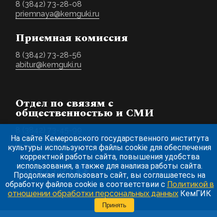
8 (3842) 73-28-08
priemnaya@kemguki.ru
Приемная комиссия
8 (3842) 73-28-56
abitur@kemguki.ru
Отдел по связям с
общественностью и СМИ
8 (3842) 73-45-99
На сайте Кемеровского государственного института
pr@kemguki.ru
культуры используются файлы cookie для обеспечения
корректной работы сайта, повышения удобства
использования, а также для анализа работы сайта.
Продолжая использовать сайт, вы соглашаетесь на
обработку файлов cookie в соответствии с
Политикой в
отношении обработки персональных данных
КемГИК
Принять