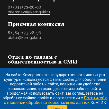
8 (3842) 73-28-08
priemnaya@kemguki.ru
Приемная комиссия
8 (3842) 73-28-56
abitur@kemguki.ru
Отдел по связям с
общественностью и СМИ
8 (3842) 73-45-99
На сайте Кемеровского государственного института
pr@kemguki.ru
культуры используются файлы cookie для обеспечения
корректной работы сайта, повышения удобства
использования, а также для анализа работы сайта.
Продолжая использовать сайт, вы соглашаетесь на
обработку файлов cookie в соответствии с
Политикой в
отношении обработки персональных данных
КемГИК
Принять