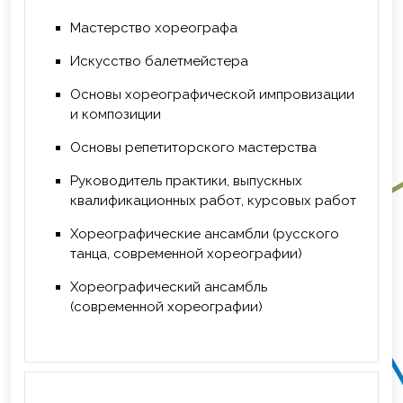
2020 г. - Повышение квалификации по
Мастерство хореографа
программе ДОП «Охрана труда», ОГУ им.
Ф.М. Достоевскогого, 76 ч.
Искусство балетмейстера
2021 г. - ФГБОУ ВО КемГИК по ДПП
Основы хореографической импровизации
«Социально-культурные технологии в
и композиции
работе с населением в условиях
Основы репетиторского мастерства
инновационного развития региона»,
ФГБОУ ВО «КемГИК», г. Кемерово, 16 ч.
Руководитель практики, выпускных
квалификационных работ, курсовых работ
Хореографические ансамбли (русского
танца, современной хореографии)
Хореографический ансамбль
(современной хореографии)