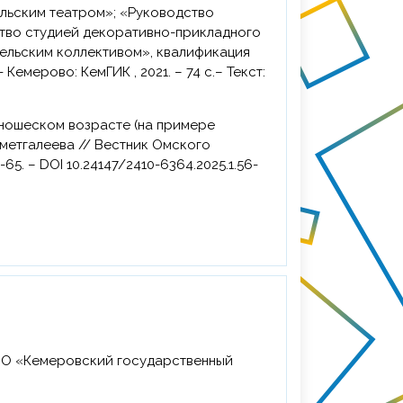
ельским театром»; «Руководство
ство студией декоративно-прикладного
ельским коллективом», квалификация
Кемерово: КемГИК , 2021. – 74 с.– Текст:
хметгалеева // Вестник Омского
-65. – DOI 10.24147/2410-6364.2025.1.56-