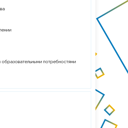
тва
лении
ми образовательными потребностями