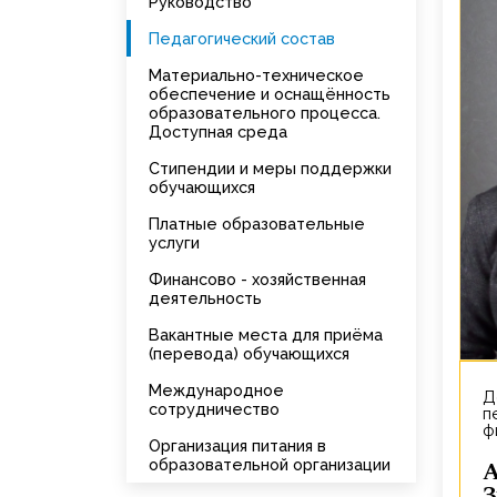
Руководство
Педагогический состав
Материально-техническое
обеспечение и оснащённость
образовательного процесса.
Доступная среда
Стипендии и меры поддержки
обучающихся
Платные образовательные
услуги
Финансово - хозяйственная
деятельность
Вакантные места для приёма
(перевода) обучающихся
Международное
Доцент кафедры
сотрудничество
п
ф
Организация питания в
образовательной организации
Ахметгале
З