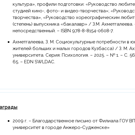
культура», профили подготовки: «Руководство любит
студией кино-, фото- и видео-творчества»; «Руковод
творчества», «Руководство хореографическим любит
(степень) выпускника «бакалавр» / З.М. Ахметгалеева. - 
непосредственный. – ISBN 978-8-8154-0608-7.
Ахметгалеева, З. М. Социокультурные потребности в юношеском возрасте (на примере
жителей больших и малых городов Кузбасса) / З. М. А
университета. Серия: Психология. – 2025. – № 1. – С. 56
65. – EDN SWLDAC.
аграды
2009 г. – Благодарственное письмо от Филиала ГОУ ВПО «Кемеровский государственный
университет в городе Анжеро-Судженске»