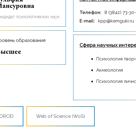
ансуровна
Телефон:
8 (3842) 73-30
Rандидат психологических наук
E-mail:
kpp@kemguki.ru
Уровень образования
Сфера научных интер
Высшее
Психология твор
Акмеология
Психология личн
ORCID
Web of Science (WoS)