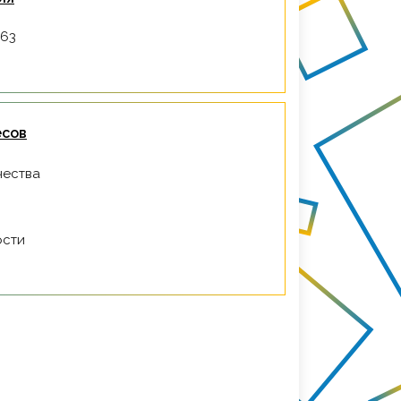
-63
есов
чества
ости