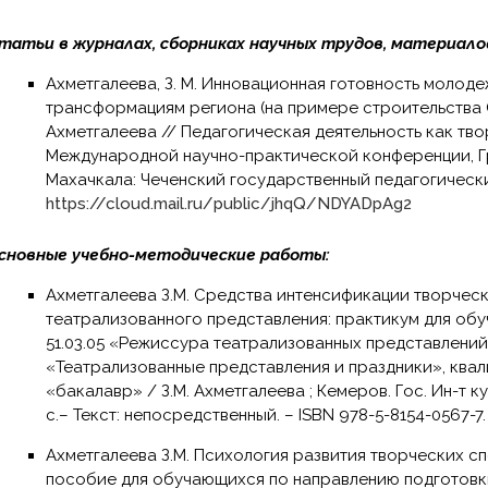
татьи в журналах, сборниках научных трудов, материало
Ахметгалеева, З. М. Инновационная готовность молодежи к социально-культурным
трансформациям региона (на примере строительства С
Ахметгалеева // Педагогическая деятельность как тв
Международной научно-практической конференции, Гро
Махачкала: Чеченский государственный педагогический
https://cloud.mail.ru/public/jhqQ/NDYADpAg2
сновные учебно-методические работы:
Ахметгалеева З.М. Средства интенсификации творческого мышления при создании
театрализованного представления: практикум для об
51.03.05 «Режиссура театрализованных представлений
«Театрализованные представления и праздники», квал
«бакалавр» / З.М. Ахметгалеева ; Кемеров. Гос. Ин-т ку
с.– Текст: непосредственный. – ISBN 978-5-8154-0567-7.
Ахметгалеева З.М. Психология развития творческих способностей: учебно-методическое
пособие для обучающихся по направлению подготовки