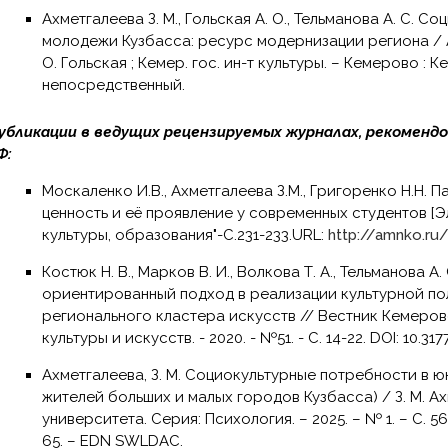
Ахметгалеева З. М., Гольская А. О., Тельманова А. С. Социально-культурные потребности
молодежи Кузбасса: ресурс модернизации региона / А. 
О. Гольская ; Кемер. гос. ин-т культуры. – Кемерово : Кем
непосредственный.
убликации в ведущих рецензируемых журналах, рекоменд
Ф:
Москаленко И.В., Ахметгалеева З.М., Григоренко Н.Н. Патриотизм как базовая национальная
ценность и её проявление у современных студентов [Э
культуры, образования"-С.231-233.URL:
http://amnko.ru
Костюк Н. В., Марков В. И., Волкова Т. А., Тельманова А. С., Ахметгалеева З. М. Ценностно-
ориентированный подход в реализации культурной по
регионального кластера искусств // Вестник Кемеро
культуры и искусств. - 2020. - №51. - С. 14-22. DOI: 10.3
Ахметгалеева, З. М. Социокультурные потребности в юношеском возрасте (на примере
жителей больших и малых городов Кузбасса) / З. М. А
университета. Серия: Психология. – 2025. – № 1. – С. 56
65. – EDN SWLDAC.