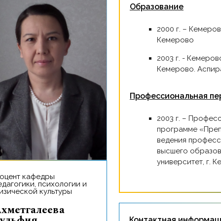
Образование
2000 г. – Кемеровский государственный университет, г.
Кемерово
2003 г. - Кемеровский государственный университет, г.
Кемерово. Аспир
Профессиональная пе
2003 г. – Профессиональная переподготовка по
программе «Преп
ведения професс
высшего образов
университет, г. К
едагогики, психологии и
изической культуры
ева
ульфия
Контактная информац