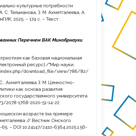
С. Тельманова, З. М. Ахметгалеева, А.
ГИК, 2025. – 174 с. – Текст :
ованных Перечнем ВАК Минобрнауки
лектронный ресурс] /"Мир науки,
/index.php/download_file/view/786/82/
литики как основа развития
вского государственного университета
1773/2078-1768-2020-51-14-22
хметгалеева // Вестник Омского
-65. – DOI 10.24147/2410-6364.2025.1.56-