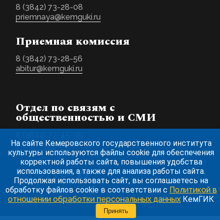
8 (3842) 73-28-08
priemnaya@kemguki.ru
Приемная комиссия
8 (3842) 73-28-56
abitur@kemguki.ru
Отдел по связям с
общественностью и СМИ
8 (3842) 73-45-99
На сайте Кемеровского государственного института
pr@kemguki.ru
культуры используются файлы cookie для обеспечения
корректной работы сайта, повышения удобства
использования, а также для анализа работы сайта.
Продолжая использовать сайт, вы соглашаетесь на
обработку файлов cookie в соответствии с
Политикой в
отношении обработки персональных данных
КемГИК
Принять