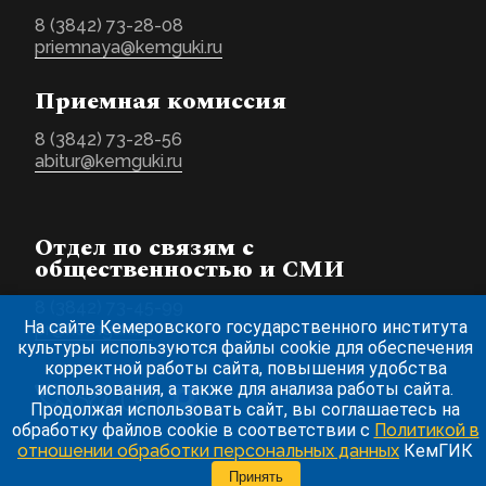
8 (3842) 73-28-08
priemnaya@kemguki.ru
Приемная комиссия
8 (3842) 73-28-56
abitur@kemguki.ru
Отдел по связям с
общественностью и СМИ
8 (3842) 73-45-99
На сайте Кемеровского государственного института
pr@kemguki.ru
культуры используются файлы cookie для обеспечения
корректной работы сайта, повышения удобства
использования, а также для анализа работы сайта.
Продолжая использовать сайт, вы соглашаетесь на
обработку файлов cookie в соответствии с
Политикой в
отношении обработки персональных данных
КемГИК
Принять