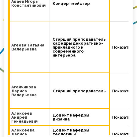
Аваев Игорь
Концертмейстер
Константинович
Старший преподаватель
кафедры декоративно-
Агеева Татьяна
прикладного и
Показать
Валерьевна
современного
интерьера
Агейчикова
Лариса
Старший преподаватель
Показать
Валерьевна
Алексеев
Доцент кафедры
Андрей
Показать
дизайна
Геннадьевич
Алексеева
Доцент кафедры
Лариса
теологии и
Показать