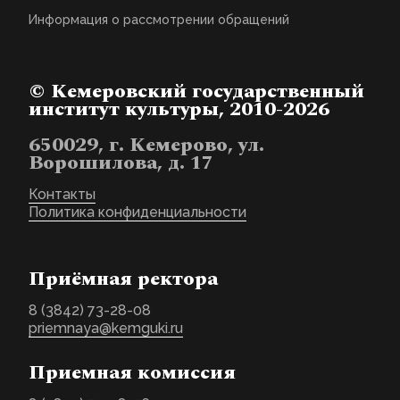
Прокопьевский
Аристарх, глава
Информация о рассмотрении обращений
Кузбасской митрополии.
Религиозная
Аристарх,
организация
митрополит
«Кемеровская Епархия
Кемеровский и
Русской Православной
Показать
Прокопьевский
Церкви (Московский
© Кемеровский государственный
(Смирнов Вадим
Патриархат)»
Анатольевич)
институт культуры, 2010-2026
(представитель
работодателя, внешний
совместитель)
650029, г. Кемерово, ул.
заведующий кафедрой
теологии и
Ворошилова, д. 17
религиоведения
Доцент кафедры
Контакты
Архангельская
управления и экономики
Елена
Показать
Политика конфиденциальности
социально-культурной
Владиславовна
сферы
Заведующий кафедрой
культурологии,
Приёмная ректора
философии и
Астахов Олег
искусствоведения,
Показать
Юрьевич
профессор кафедры
культурологии,
8 (3842) 73-28-08
философии и
priemnaya@kemguki.ru
искусствоведения
Приемная комиссия
Доцент кафедры
Афанасьева
музыкально-
Анжела
Показать
инструментального