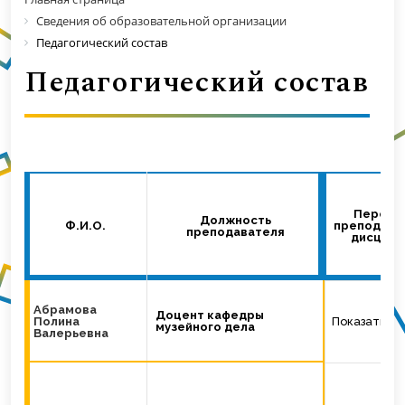
Сведения об образовательной организации
Педагогический состав
Педагогический состав
Перече
Должность
Ф.И.О.
преподава
преподавателя
дисципл
Абрамова
Доцент кафедры
Полина
Показать
музейного дела
Валерьевна