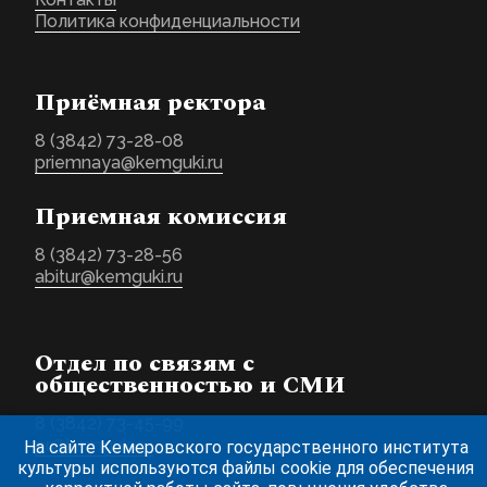
Политика конфиденциальности
Приёмная ректора
8 (3842) 73-28-08
priemnaya@kemguki.ru
Приемная комиссия
8 (3842) 73-28-56
abitur@kemguki.ru
Отдел по связям с
общественностью и СМИ
8 (3842) 73-45-99
pr@kemguki.ru
На сайте Кемеровского государственного института
культуры используются файлы cookie для обеспечения