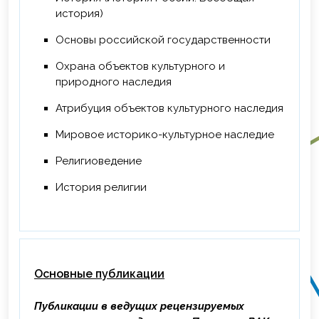
АНО ДПО «Сибирский институт
история)
практической психологии , педагогики и
Основы российской государственности
социальной работы», г. Новосибирск, 16
ч.
Охрана объектов культурного и
природного наследия
2025 г. – Повышение квалификации по
программе «Нейросети в ДПО:
Атрибуция объектов культурного наследия
технологии, вдохновляющие учить и
учиться», ФГБОУ ВО «Томский
Мировое историко-культурное наследие
государственный университет систем
Религиоведение
управления и радиоэлектроники», г.
Томск, 72 ч.
История религии
Основные публикации
Публикации в ведущих рецензируемых