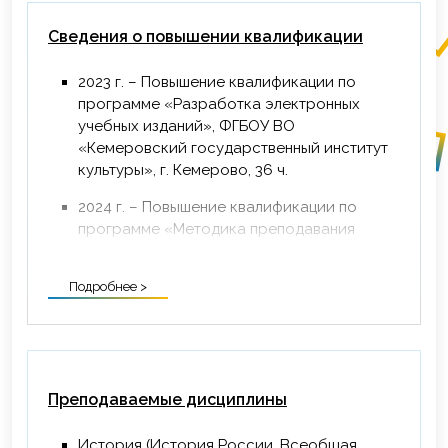
Сведения о повышении квалификации
2023 г. – Повышение квалификации по
программе «Разработка электронных
учебных изданий», ФГБОУ ВО
«Кемеровский государственный институт
культуры», г. Кемерово, 36 ч.
2024 г. – Повышение квалификации по
программе «Методика преподавания
курса «Основы российской
государственности», ФГАОУ ВО
Подробнее >
«Сибирский федеральный университет»,
г. Красноярск, 72 ч.
2024 г. – Повышение квалификации по
программе «Особенности обучения и
сопровождения инвалидов и лиц с
Преподаваемые дисциплины
ограниченными возможностями здоровья
в учреждениях высшего образования,
История (История России. Всеобщая