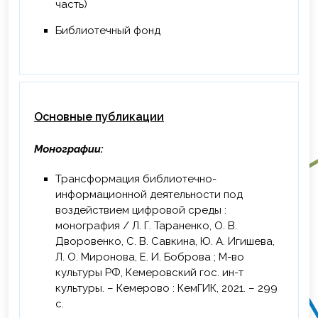
часть)
2022 г. – Повышение квалификации «По
общим вопросам охраны труда и
Библиотечный фонд
функционирования системы управления
охраной труда», г. Кемерово,
удостоверение
2022 г. – Повышение квалификации по
Основные публикации
подготовке преподавателей, обучающих
приемам оказания первой помощи, г.
Кемерово, удостоверение
Монографии:
2023 г. – Дополнительная
Трансформация библиотечно-
профессиональная программа
информационной деятельности под
«Повышение квалификации для
воздействием цифровой среды :
ответственных должностных лиц,
монография / Л. Г. Тараненко, О. В.
занимающих должности главных
Дворовенко, С. В. Савкина, Ю. А. Игишева,
специалистов технического и
Л. О. Миронова, Е. И. Боброва ; М-во
производственного профиля,
культуры РФ, Кемеровский гос. ин-т
должностных лиц, исполняющих их
культуры. – Кемерово : КемГИК, 2021. – 299
обязанности, на объектах защиты, в
с.
которых могут одновременно находиться