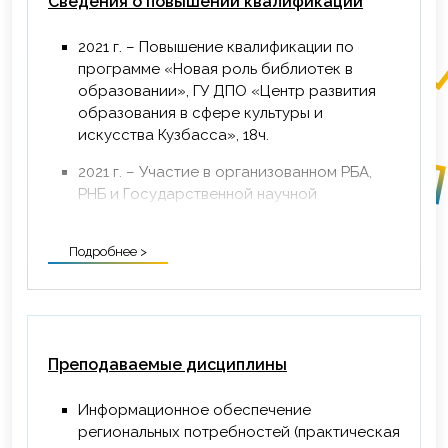
Сведения о повышении квалификации
2021 г. – Повышение квалификации по
программе «Новая роль библиотек в
образовании», ГУ ДПО «Центр развития
образования в сфере культуры и
искусства Кузбасса», 18ч.
2021 г. – Участие в организованном РБА,
РНБ и Государственной научной
библиотекой Кузбасса XXII
Всероссийском научно-практическом
Подробнее >
семинаре «Проблемы краеведческой
деятельности библиотек», г. Кемерово, 57
ч.
2021 г. – Научно-образовательный
семинар «Вопросы организации
Преподаваемые дисциплины
библиотечного обслуживания и
предоставления услуг и инвалидам и
Информационное обеспечение
лицам с ОВЗ», Г. Москва, РГБ
региональных потребностей (практическая