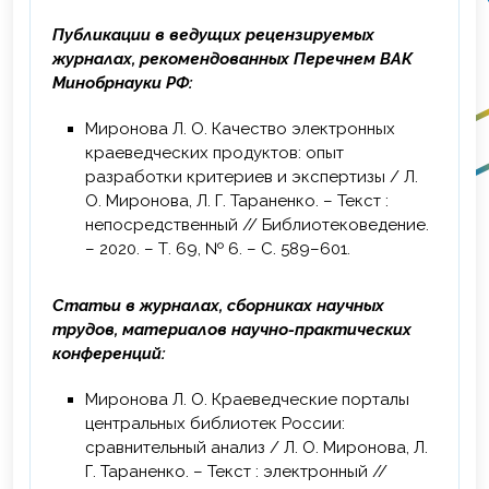
50 и более человек, объектах защиты,
Публикации в ведущих рецензируемых
отнесенных к категориям повышенной
журналах, рекомендованных Перечнем ВАК
взрывопожароопасности,
Минобрнауки РФ:
пожароопасности», г. Кемерово,
удостоверение.
Миронова Л. О. Качество электронных
краеведческих продуктов: опыт
2024 г. – Информационно-
разработки критериев и экспертизы / Л.
консультативный семинар «Практические
О. Миронова, Л. Г. Тараненко. – Текст :
вопросы реализации требований
непосредственный // Библиотековедение.
национального стандарта ГОСТ Р ИСО
– 2020. – Т. 69, № 6. – С. 589–601.
19011-2021 при организации и проведении
внутренних аудитов систем менеджмента
с учетом риск-ориентированного
Статьи в журналах, сборниках научных
подхода, свидетельство (28 мая).
трудов, материалов научно-практических
конференций:
2024 г. – Научно-образовательный
вебинар «Краеведческое веб-
Миронова Л. О. Краеведческие порталы
архивирование в библиотеках: с чего
центральных библиотек России:
начать», Российская национальная
сравнительный анализ / Л. О. Миронова, Л.
библиотека, сертификат (24 октября).
Г. Тараненко. – Текст : электронный //