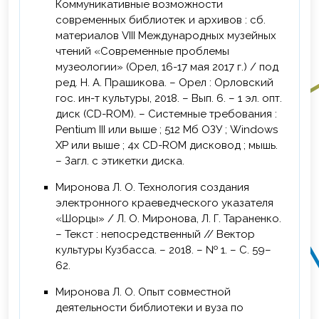
Коммуникативные возможности
2025 г. – Повышение квалификации в
современных библиотек и архивов : сб.
рамках Всероссийского библиотечного
материалов VIII Международных музейных
конгресса XXIX Ежегодной конференции
чтений «Современные проблемы
Российской библиотечной ассоциации, г.
музеологии» (Орел, 16-17 мая 2017 г.) / под
Ижевск, сертификат (26-29 мая).
ред. Н. А. Прашикова. – Орел : Орловский
гос. ин-т культуры, 2018. – Вып. 6. – 1 эл. опт.
диск (CD-ROM). – Системные требования :
Pentium III или выше ; 512 Мб ОЗУ ; Windows
XP или выше ; 4х CD-ROM дисковод ; мышь.
– Загл. с этикетки диска.
Миронова Л. О. Технология создания
электронного краеведческого указателя
«Шорцы» / Л. О. Миронова, Л. Г. Тараненко.
– Текст : непосредственный // Вектор
культуры Кузбасса. – 2018. – № 1. – С. 59–
62.
Миронова Л. О. Опыт совместной
деятельности библиотеки и вуза по