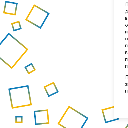
П
д
в
о
и
о
п
в
п
п
П
з
п