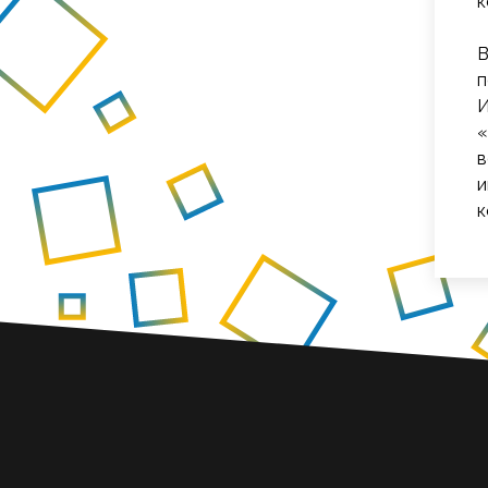
к
В
п
И
«
в
и
к