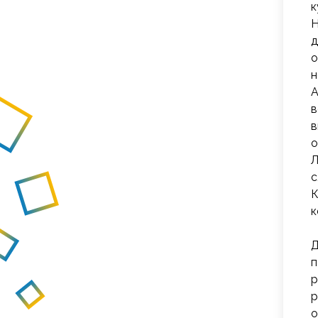
к
Н
д
о
н
А
в
в
о
Л
с
К
к
Д
п
р
р
о