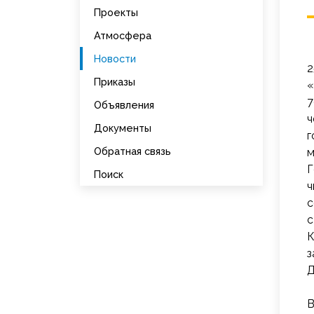
Проекты
Атмосфера
Новости
2
Приказы
«
7
Объявления
ч
Документы
г
Обратная связь
м
Г
Поиск
ч
с
с
К
з
Д
В