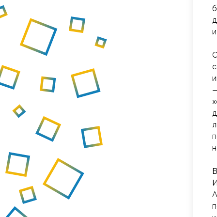
б
д
и
О
с
и
—
х
д
л
п
н
В
И
А
п